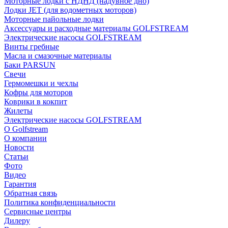
Моторные лодки с НДНД (надувное дно)
Лодки JET (для водометных моторов)
Моторные пайольные лодки
Аксессуары и расходные материалы GOLFSTREAM
Электрические насосы GOLFSTREAM
Винты гребные
Масла и смазочные материалы
Баки PARSUN
Свечи
Гермомешки и чехлы
Кофры для моторов
Коврики в кокпит
Жилеты
Электрические насосы GOLFSTREAM
О Golfstream
О компании
Новости
Статьи
Фото
Видео
Гарантия
Обратная связь
Политика конфиденциальности
Сервисные центры
Дилеру