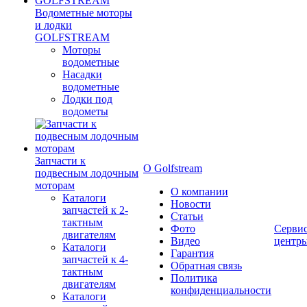
Водометные моторы
и лодки
GOLFSTREAM
Моторы
водометные
Насадки
водометные
Лодки под
водометы
Запчасти к
О Golfstream
подвесным лодочным
моторам
О компании
Каталоги
Новости
запчастей к 2-
Статьи
тактным
Фото
Серви
двигателям
Видео
центр
Каталоги
Гарантия
запчастей к 4-
Обратная связь
тактным
Политика
двигателям
конфиденциальности
Каталоги