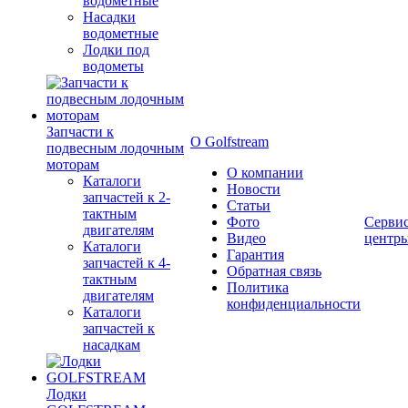
водометные
Насадки
водометные
Лодки под
водометы
Запчасти к
О Golfstream
подвесным лодочным
моторам
О компании
Каталоги
Новости
запчастей к 2-
Статьи
тактным
Фото
Серви
двигателям
Видео
центр
Каталоги
Гарантия
запчастей к 4-
Обратная связь
тактным
Политика
двигателям
конфиденциальности
Каталоги
запчастей к
насадкам
Лодки