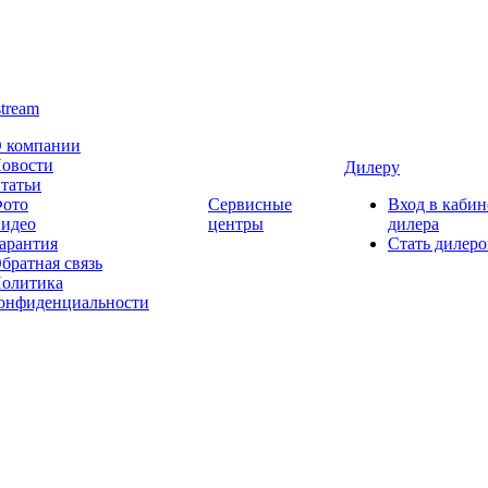
stream
 компании
овости
Дилеру
татьи
ото
Сервисные
Вход в кабин
идео
центры
дилера
арантия
Стать дилер
братная связь
олитика
онфиденциальности