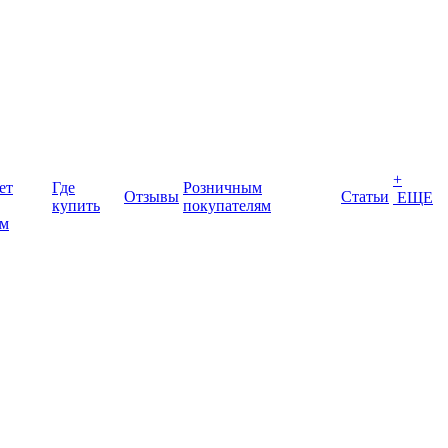
+
ет
Где
Розничным
Отзывы
Статьи
ЕЩЕ
купить
покупателям
ом