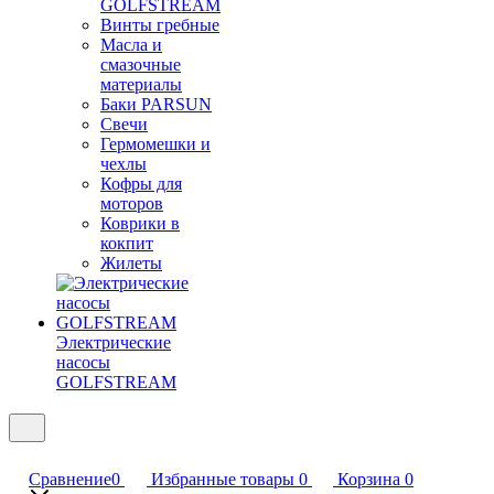
GOLFSTREAM
Винты гребные
Масла и
смазочные
материалы
Баки PARSUN
Свечи
Гермомешки и
чехлы
Кофры для
моторов
Коврики в
кокпит
Жилеты
Электрические
насосы
GOLFSTREAM
Сравнение
0
Избранные товары
0
Корзина
0