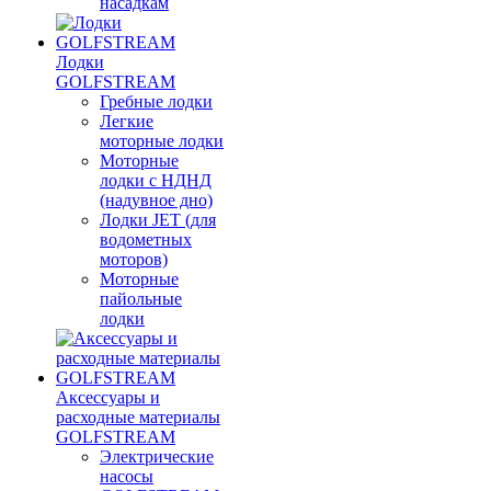
насадкам
Лодки
GOLFSTREAM
Гребные лодки
Легкие
моторные лодки
Моторные
лодки с НДНД
(надувное дно)
Лодки JET (для
водометных
моторов)
Моторные
пайольные
лодки
Аксессуары и
расходные материалы
GOLFSTREAM
Электрические
насосы