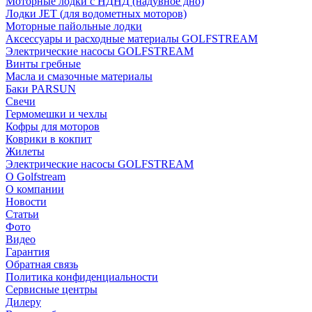
Моторные лодки с НДНД (надувное дно)
Лодки JET (для водометных моторов)
Моторные пайольные лодки
Аксессуары и расходные материалы GOLFSTREAM
Электрические насосы GOLFSTREAM
Винты гребные
Масла и смазочные материалы
Баки PARSUN
Свечи
Гермомешки и чехлы
Кофры для моторов
Коврики в кокпит
Жилеты
Электрические насосы GOLFSTREAM
О Golfstream
О компании
Новости
Статьи
Фото
Видео
Гарантия
Обратная связь
Политика конфиденциальности
Сервисные центры
Дилеру