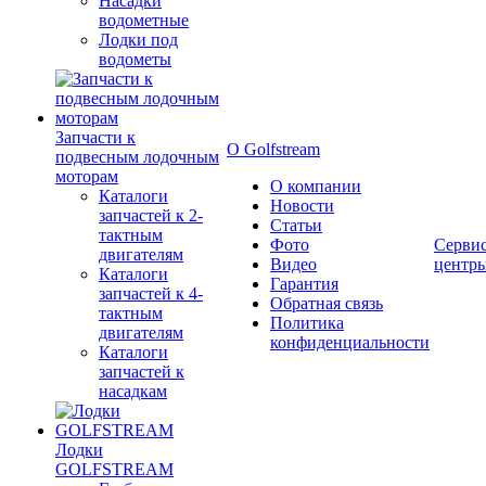
Насадки
водометные
Лодки под
водометы
Запчасти к
О Golfstream
подвесным лодочным
моторам
О компании
Каталоги
Новости
запчастей к 2-
Статьи
тактным
Фото
Серви
двигателям
Видео
центр
Каталоги
Гарантия
запчастей к 4-
Обратная связь
тактным
Политика
двигателям
конфиденциальности
Каталоги
запчастей к
насадкам
Лодки
GOLFSTREAM