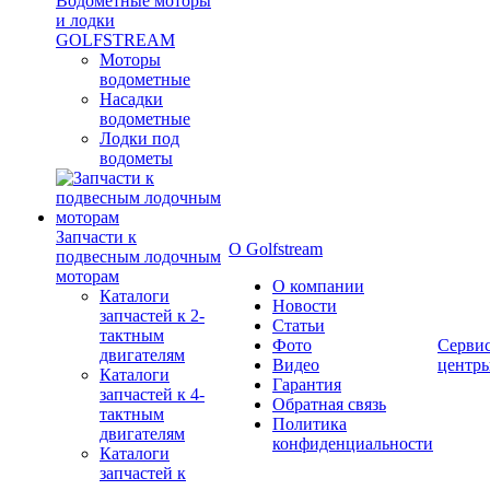
Водометные моторы
и лодки
GOLFSTREAM
Моторы
водометные
Насадки
водометные
Лодки под
водометы
Запчасти к
О Golfstream
подвесным лодочным
моторам
О компании
Каталоги
Новости
запчастей к 2-
Статьи
тактным
Фото
Серви
двигателям
Видео
центр
Каталоги
Гарантия
запчастей к 4-
Обратная связь
тактным
Политика
двигателям
конфиденциальности
Каталоги
запчастей к