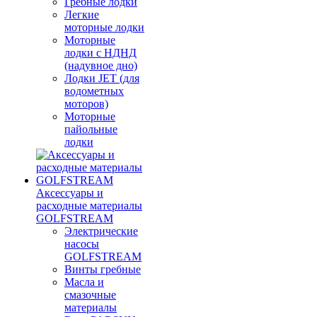
Гребные лодки
Легкие
моторные лодки
Моторные
лодки с НДНД
(надувное дно)
Лодки JET (для
водометных
моторов)
Моторные
пайольные
лодки
Аксессуары и
расходные материалы
GOLFSTREAM
Электрические
насосы
GOLFSTREAM
Винты гребные
Масла и
смазочные
материалы