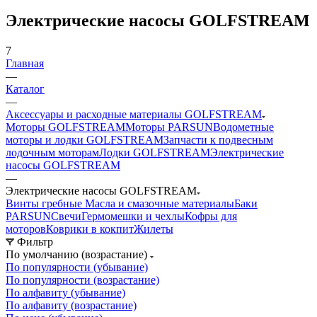
Электрические насосы GOLFSTREAM
7
Главная
—
Каталог
—
Аксессуары и расходные материалы GOLFSTREAM
Моторы GOLFSTREAM
Моторы PARSUN
Водометные
моторы и лодки GOLFSTREAM
Запчасти к подвесным
лодочным моторам
Лодки GOLFSTREAM
Электрические
насосы GOLFSTREAM
—
Электрические насосы GOLFSTREAM
Винты гребные
Масла и смазочные материалы
Баки
PARSUN
Свечи
Гермомешки и чехлы
Кофры для
моторов
Коврики в кокпит
Жилеты
Фильтр
По умолчанию (возрастание)
По популярности (убывание)
По популярности (возрастание)
По алфавиту (убывание)
По алфавиту (возрастание)