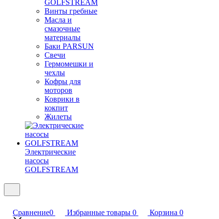
GOLFSTREAM
Винты гребные
Масла и
смазочные
материалы
Баки PARSUN
Свечи
Гермомешки и
чехлы
Кофры для
моторов
Коврики в
кокпит
Жилеты
Электрические
насосы
GOLFSTREAM
Сравнение
0
Избранные товары
0
Корзина
0