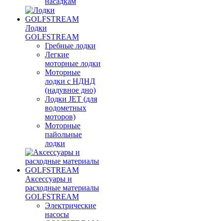
насадкам
Лодки
GOLFSTREAM
Гребные лодки
Легкие
моторные лодки
Моторные
лодки с НДНД
(надувное дно)
Лодки JET (для
водометных
моторов)
Моторные
пайольные
лодки
Аксессуары и
расходные материалы
GOLFSTREAM
Электрические
насосы