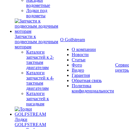
Насадки
водометные
Лодки под
водометы
Запчасти к
О Golfstream
подвесным лодочным
моторам
О компании
Каталоги
Новости
запчастей к 2-
Статьи
тактным
Фото
Серви
двигателям
Видео
центр
Каталоги
Гарантия
запчастей к 4-
Обратная связь
тактным
Политика
двигателям
конфиденциальности
Каталоги
запчастей к
насадкам
Лодки
GOLFSTREAM