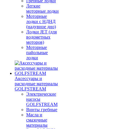
Гребные лодки
Легкие
моторные лодки
Моторные
лодки с НДНД
(надувное дно)
Лодки JET (для
водометных
моторов)
Моторные
пайольные
лодки
Аксессуары и
расходные материалы
GOLFSTREAM
Электрические
насосы
GOLFSTREAM
Винты гребные
Масла и
смазочные
материалы