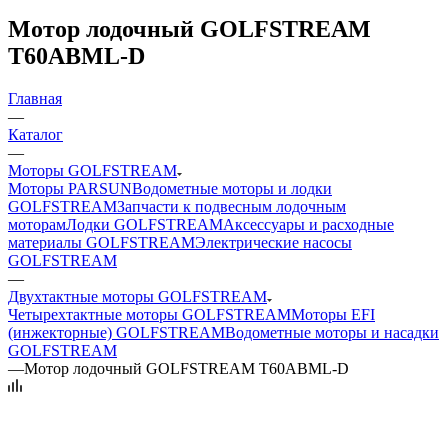
Мотор лодочный GOLFSTREAM
T60ABML-D
Главная
—
Каталог
—
Моторы GOLFSTREAM
Моторы PARSUN
Водометные моторы и лодки
GOLFSTREAM
Запчасти к подвесным лодочным
моторам
Лодки GOLFSTREAM
Аксессуары и расходные
материалы GOLFSTREAM
Электрические насосы
GOLFSTREAM
—
Двухтактные моторы GOLFSTREAM
Четырехтактные моторы GOLFSTREAM
Моторы EFI
(инжекторные) GOLFSTREAM
Водометные моторы и насадки
GOLFSTREAM
—
Мотор лодочный GOLFSTREAM T60ABML-D