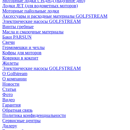
Моторные лодки с НДНД (надувное дно)
Лодки JET (для водометных моторов)
Моторные пайольные лодки
Аксессуары и расходные материалы GOLFSTREAM
Электрические насосы GOLFSTREAM
Винты гребные
Масла и смазочные материалы
Баки PARSUN
Свечи
Гермомешки и чехлы
Кофры для моторов
Коврики в кокпит
Жилеты
Электрические насосы GOLFSTREAM
О Golfstream
О компании
Новости
Статьи
Фото
Видео
Гарантия
Обратная связь
Политика конфиденциальности
Сервисные центры
Дилеру