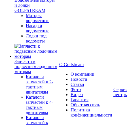
Водометные моторы
и лодки
GOLFSTREAM
Моторы
водометные
Насадки
водометные
Лодки под
водометы
Запчасти к
О Golfstream
подвесным лодочным
моторам
О компании
Каталоги
Новости
запчастей к 2-
Статьи
тактным
Фото
Серви
двигателям
Видео
центр
Каталоги
Гарантия
запчастей к 4-
Обратная связь
тактным
Политика
двигателям
конфиденциальности
Каталоги
запчастей к