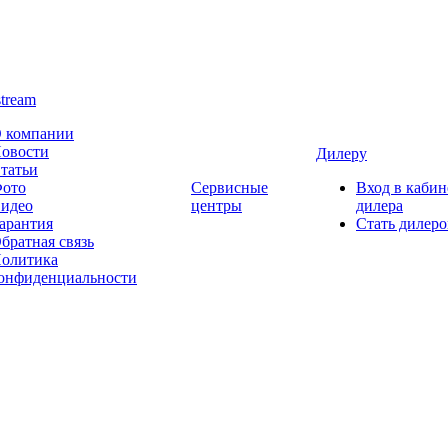
stream
 компании
овости
Дилеру
татьи
ото
Сервисные
Вход в кабин
идео
центры
дилера
арантия
Стать дилер
братная связь
олитика
онфиденциальности