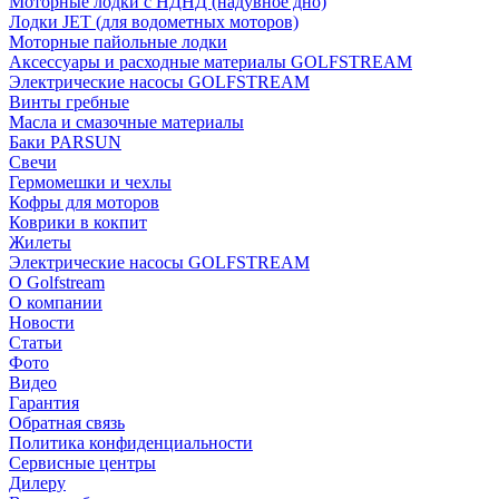
Моторные лодки с НДНД (надувное дно)
Лодки JET (для водометных моторов)
Моторные пайольные лодки
Аксессуары и расходные материалы GOLFSTREAM
Электрические насосы GOLFSTREAM
Винты гребные
Масла и смазочные материалы
Баки PARSUN
Свечи
Гермомешки и чехлы
Кофры для моторов
Коврики в кокпит
Жилеты
Электрические насосы GOLFSTREAM
О Golfstream
О компании
Новости
Статьи
Фото
Видео
Гарантия
Обратная связь
Политика конфиденциальности
Сервисные центры
Дилеру