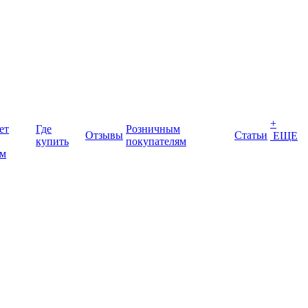
+
ет
Где
Розничным
Отзывы
Статьи
ЕЩЕ
купить
покупателям
ом