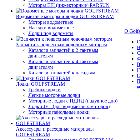
Моторы EFI (инжекторные) PARSUN
Водометные моторы и лодки GOLFSTREAM
Моторы водометные
Насадки водометные
О Golf
Лодки под водометы
О
Запчасти к подвесным лодочным моторам
Н
Каталоги запчастей к 2-тактным
С
двигателям
Ф
Каталоги запчастей к 4-тактным
В
двигателям
Г
Каталоги запчастей к насадкам
О
П
Лодки GOLFSTREAM
к
Гребные лодки
Легкие моторные лодки
Моторные лодки с НДНД (надувное дно)
Лодки JET (для водометных моторов)
Моторные пайольные лодки
Аксессуары и расходные материалы
GOLFSTREAM