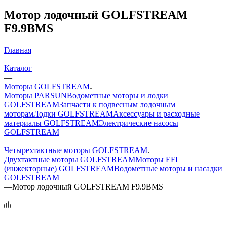
Мотор лодочный GOLFSTREAM
F9.9BMS
Главная
—
Каталог
—
Моторы GOLFSTREAM
Моторы PARSUN
Водометные моторы и лодки
GOLFSTREAM
Запчасти к подвесным лодочным
моторам
Лодки GOLFSTREAM
Аксессуары и расходные
материалы GOLFSTREAM
Электрические насосы
GOLFSTREAM
—
Четырехтактные моторы GOLFSTREAM
Двухтактные моторы GOLFSTREAM
Моторы EFI
(инжекторные) GOLFSTREAM
Водометные моторы и насадки
GOLFSTREAM
—
Мотор лодочный GOLFSTREAM F9.9BMS