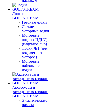
насадкам
Лодки
GOLFSTREAM
Гребные лодки
Легкие
моторные лодки
Моторные
лодки с НДНД
(надувное дно)
Лодки JET (для
водометных
моторов)
Моторные
пайольные
лодки
Аксессуары и
расходные материалы
GOLFSTREAM
Электрические
насосы