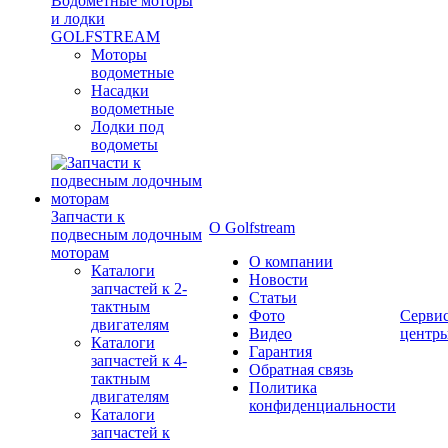
Водометные моторы
и лодки
GOLFSTREAM
Моторы
водометные
Насадки
водометные
Лодки под
водометы
Запчасти к
О Golfstream
подвесным лодочным
моторам
О компании
Каталоги
Новости
запчастей к 2-
Статьи
тактным
Фото
Серви
двигателям
Видео
центр
Каталоги
Гарантия
запчастей к 4-
Обратная связь
тактным
Политика
двигателям
конфиденциальности
Каталоги
запчастей к