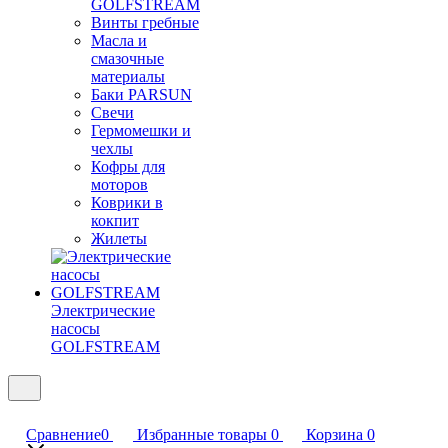
GOLFSTREAM
Винты гребные
Масла и
смазочные
материалы
Баки PARSUN
Свечи
Гермомешки и
чехлы
Кофры для
моторов
Коврики в
кокпит
Жилеты
Электрические
насосы
GOLFSTREAM
Сравнение
0
Избранные товары
0
Корзина
0