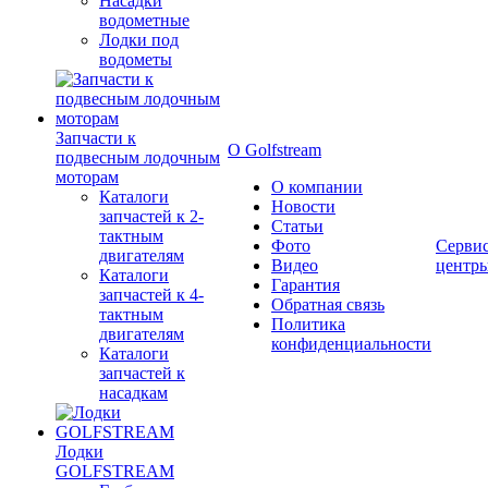
Насадки
водометные
Лодки под
водометы
Запчасти к
О Golfstream
подвесным лодочным
моторам
О компании
Каталоги
Новости
запчастей к 2-
Статьи
тактным
Фото
Серви
двигателям
Видео
центр
Каталоги
Гарантия
запчастей к 4-
Обратная связь
тактным
Политика
двигателям
конфиденциальности
Каталоги
запчастей к
насадкам
Лодки
GOLFSTREAM