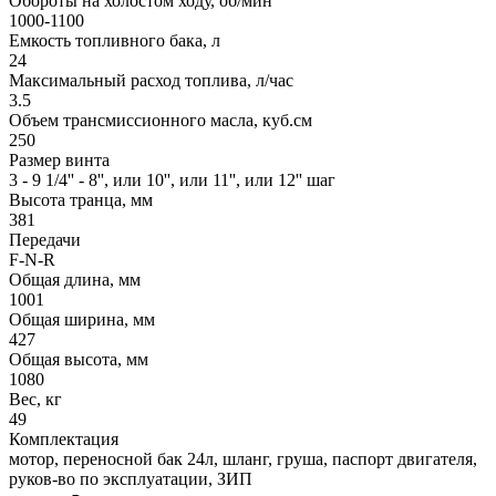
Обороты на холостом ходу, об/мин
1000-1100
Емкость топливного бака, л
24
Максимальный расход топлива, л/час
3.5
Объем трансмиссионного масла, куб.см
250
Размер винта
3 - 9 1/4'' - 8'', или 10'', или 11'', или 12'' шаг
Высота транца, мм
381
Передачи
F-N-R
Общая длина, мм
1001
Общая ширина, мм
427
Общая высота, мм
1080
Вес, кг
49
Комплектация
мотор, переносной бак 24л, шланг, груша, паспорт двигателя,
руков-во по эксплуатации, ЗИП