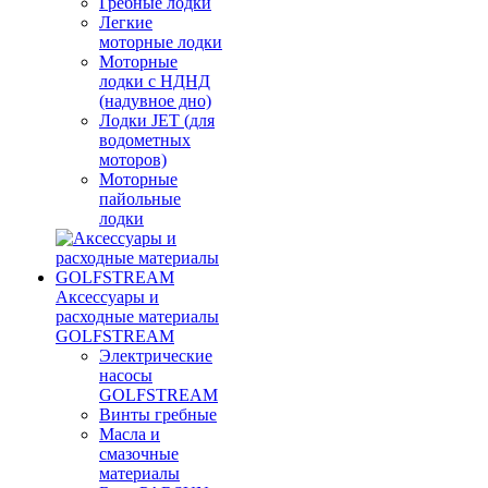
Гребные лодки
Легкие
моторные лодки
Моторные
лодки с НДНД
(надувное дно)
Лодки JET (для
водометных
моторов)
Моторные
пайольные
лодки
Аксессуары и
расходные материалы
GOLFSTREAM
Электрические
насосы
GOLFSTREAM
Винты гребные
Масла и
смазочные
материалы