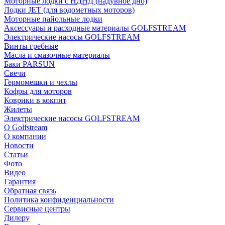
Моторные лодки с НДНД (надувное дно)
Лодки JET (для водометных моторов)
Моторные пайольные лодки
Аксессуары и расходные материалы GOLFSTREAM
Электрические насосы GOLFSTREAM
Винты гребные
Масла и смазочные материалы
Баки PARSUN
Свечи
Гермомешки и чехлы
Кофры для моторов
Коврики в кокпит
Жилеты
Электрические насосы GOLFSTREAM
О Golfstream
О компании
Новости
Статьи
Фото
Видео
Гарантия
Обратная связь
Политика конфиденциальности
Сервисные центры
Дилеру